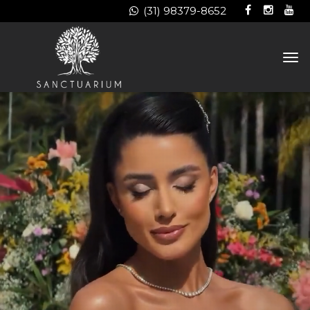
(31) 98379-8652
TO
NA